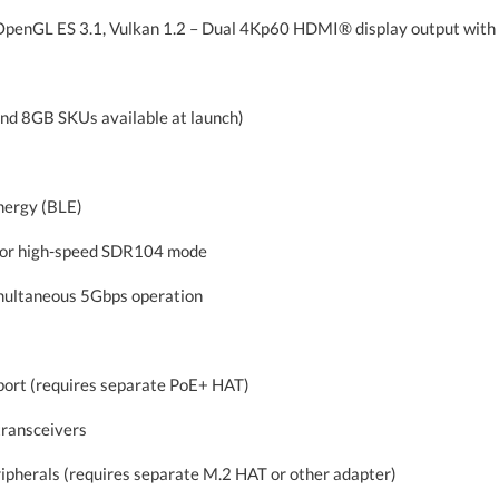
OpenGL ES 3.1, Vulkan 1.2 – Dual 4Kp60 HDMI® display output wit
8GB SKUs available at launch)
nergy (BLE)
 for high-speed SDR104 mode
imultaneous 5Gbps operation
port (requires separate PoE+ HAT)
transceivers
eripherals (requires separate M.2 HAT or other adapter)