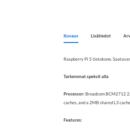
Kuvaus
Lisätiedot
Arv
Raspberry Pi 5 tietokone. Saata
Tarkemmat speksit alla
Processor:
Broadcom BCM2712 2.4G
caches, and a 2MB shared L3 cach
Features: