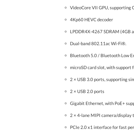
VideoCore VII GPU, supporting 
4Kp60 HEVC decoder
LPDDR4X-4267 SDRAM (4GB and 
Dual-band 802.11ac Wi-Fi®.
Bluetooth 5.0 / Bluetooth Low E
microSD card slot, with support
2 × USB 3.0 ports, supporting s
2 × USB 2.0 ports
Gigabit Ethernet, with PoE+ sup
2 × 4-lane MIPI camera/display 
PCIe 2.0 x1 interface for fast p