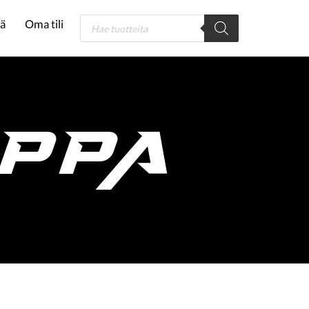
tä
Oma tili
PPA