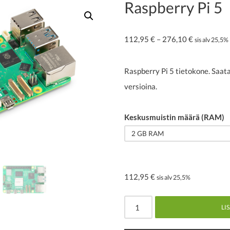
Raspberry Pi 5
112,95
€
–
276,10
€
sis alv 25,5%
Raspberry Pi 5 tietokone. S
versioina.
Keskusmuistin määrä (RAM)
2 GB RAM
112,95
€
sis alv 25,5%
LI