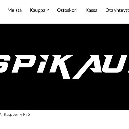
Meistä
Kauppa
Ostoskori
Kassa
Ota yhteyt
SPIKAU
\
Raspberry Pi 5