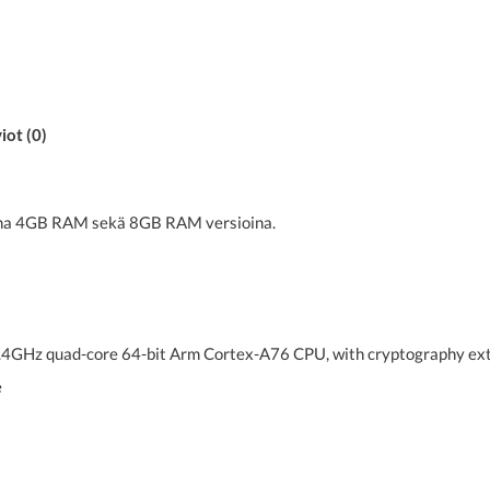
iot (0)
vana 4GB RAM sekä 8GB RAM versioina.
Hz quad-core 64-bit Arm Cortex-A76 CPU, with cryptography ext
e