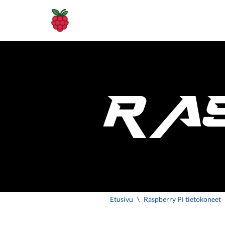
Siirry
suoraan
sisältöön
RA
Etusivu
\
Raspberry Pi tietokoneet