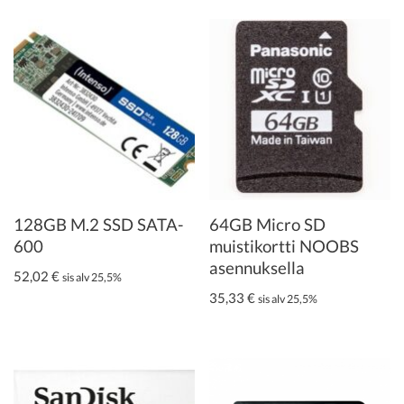
128GB M.2 SSD SATA-
64GB Micro SD
600
muistikortti NOOBS
asennuksella
52,02
€
sis alv 25,5%
35,33
€
sis alv 25,5%