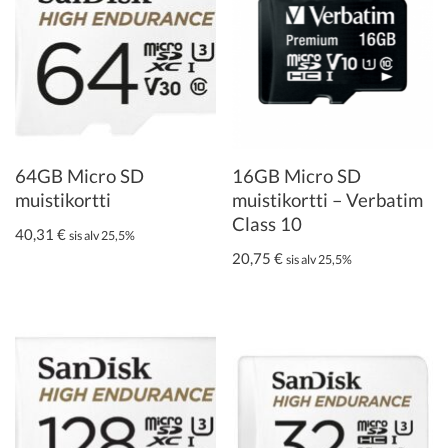
64GB Micro SD
16GB Micro SD
muistikortti
muistikortti – Verbatim
Class 10
40,31
€
sis alv 25,5%
20,75
€
sis alv 25,5%