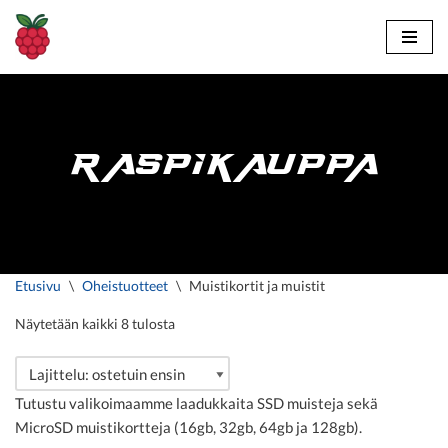
Siirry
suoraan
sisältöön
RASPIKAUPPA
Etusivu
\
Oheistuotteet
\
Muistikortit ja muistit
Näytetään kaikki 8 tulosta
Tutustu valikoimaamme laadukkaita SSD muisteja sekä
MicroSD muistikortteja (16gb, 32gb, 64gb ja 128gb).