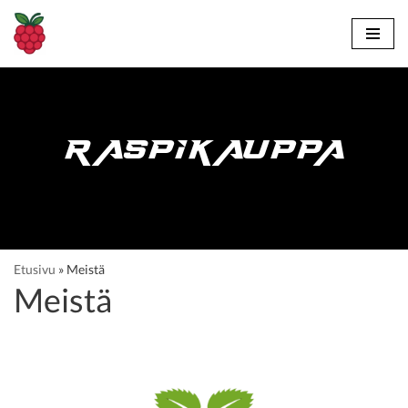
Siirry
suoraan
sisältöön
RASPIKAUPPA
Etusivu
»
Meistä
Meistä